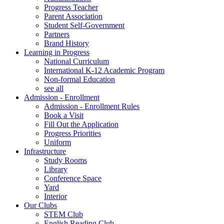
Progress Teacher
Parent Association
Student Self-Government
Partners
Brand History
Learning in Progress
National Curriculum
International K-12 Academic Program
Non-formal Education
see all
Admission - Enrollment
Admission - Enrollment Rules
Book a Visit
Fill Out the Application
Progress Priorities
Uniform
Infrastructure
Study Rooms
Library
Conference Space
Yard
Interior
Our Clubs
STEM Club
English Reading Club