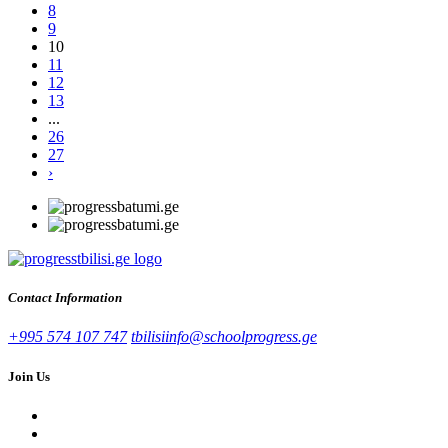
8
9
10
11
12
13
...
26
27
›
Contact Information
+995 574 107 747
tbilisiinfo@schoolprogress.ge
Join Us