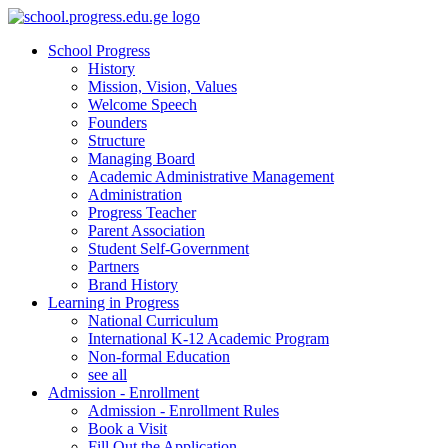
School Progress
History
Mission, Vision, Values
Welcome Speech
Founders
Structure
Managing Board
Academic Administrative Management
Administration
Progress Teacher
Parent Association
Student Self-Government
Partners
Brand History
Learning in Progress
National Curriculum
International K-12 Academic Program
Non-formal Education
see all
Admission - Enrollment
Admission - Enrollment Rules
Book a Visit
Fill Out the Application