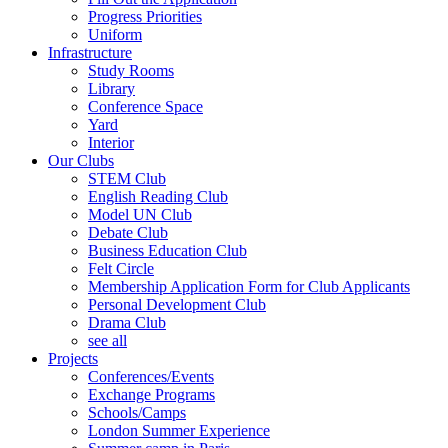
Progress Priorities
Uniform
Infrastructure
Study Rooms
Library
Conference Space
Yard
Interior
Our Clubs
STEM Club
English Reading Club
Model UN Club
Debate Club
Business Education Club
Felt Circle
Membership Application Form for Club Applicants
Personal Development Club
Drama Club
see all
Projects
Conferences/Events
Exchange Programs
Schools/Camps
London Summer Experience