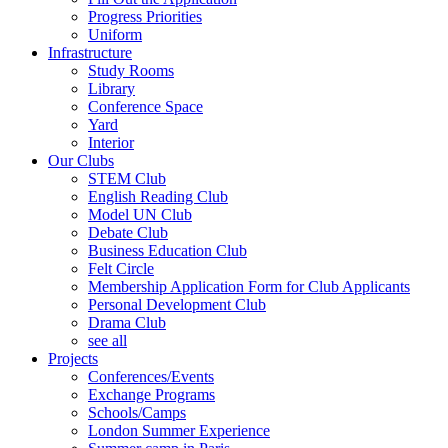
Progress Priorities
Uniform
Infrastructure
Study Rooms
Library
Conference Space
Yard
Interior
Our Clubs
STEM Club
English Reading Club
Model UN Club
Debate Club
Business Education Club
Felt Circle
Membership Application Form for Club Applicants
Personal Development Club
Drama Club
see all
Projects
Conferences/Events
Exchange Programs
Schools/Camps
London Summer Experience