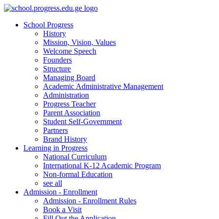
School Progress
History
Mission, Vision, Values
Welcome Speech
Founders
Structure
Managing Board
Academic Administrative Management
Administration
Progress Teacher
Parent Association
Student Self-Government
Partners
Brand History
Learning in Progress
National Curriculum
International K-12 Academic Program
Non-formal Education
see all
Admission - Enrollment
Admission - Enrollment Rules
Book a Visit
Fill Out the Application