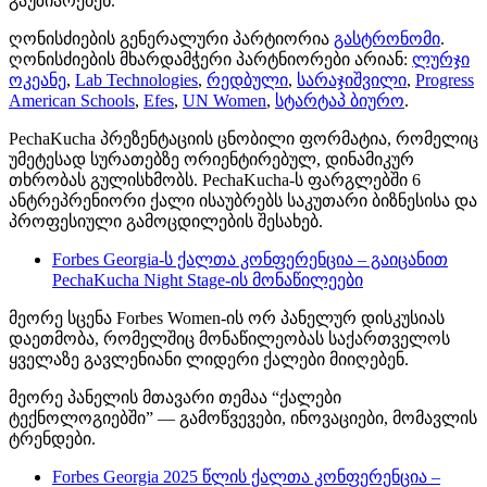
გაუზიარებენ.
ღონისძიების გენერალური პარტიორია
გასტრონომი
.
ღონისძიების მხარდამჭერი პარტნიორები არიან:
ლურჯი
ოკეანე
,
Lab Technologies
,
რედბული
,
სარაჯიშვილი
,
Progress
American Schools
,
Efes
,
UN Women
,
სტარტაპ ბიურო
.
PechaKucha პრეზენტაციის ცნობილი ფორმატია, რომელიც
უმეტესად სურათებზე ორიენტირებულ, დინამიკურ
თხრობას გულისხმობს. PechaKucha-ს ფარგლებში 6
ანტრეპრენიორი ქალი ისაუბრებს საკუთარი ბიზნესისა და
პროფესიული გამოცდილების შესახებ.
Forbes Georgia-ს ქალთა კონფერენცია – გაიცანით
PechaKucha Night Stage-ის მონაწილეები
მეორე სცენა Forbes Women-ის ორ პანელურ დისკუსიას
დაეთმობა, რომელშიც მონაწილეობას საქართველოს
ყველაზე გავლენიანი ლიდერი ქალები მიიღებენ.
მეორე პანელის მთავარი თემაა “ქალები
ტექნოლოგიებში” — გამოწვევები, ინოვაციები, მომავლის
ტრენდები.
Forbes Georgia 2025 წლის ქალთა კონფერენცია –