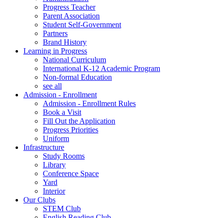
Progress Teacher
Parent Association
Student Self-Government
Partners
Brand History
Learning in Progress
National Curriculum
International K-12 Academic Program
Non-formal Education
see all
Admission - Enrollment
Admission - Enrollment Rules
Book a Visit
Fill Out the Application
Progress Priorities
Uniform
Infrastructure
Study Rooms
Library
Conference Space
Yard
Interior
Our Clubs
STEM Club
English Reading Club