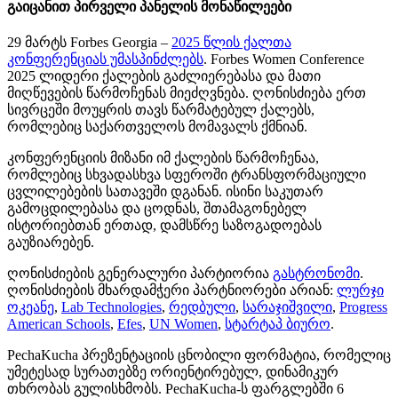
გაიცანით პირველი პანელის მონაწილეები
29 მარტს Forbes Georgia –
2025 წლის ქალთა
კონფერენციას უმასპინძლებს
. Forbes Women Conference
2025 ლიდერი ქალების გაძლიერებასა და მათი
მიღწევების წარმოჩენას მიეძღვნება. ღონისძიება ერთ
სივრცეში მოუყრის თავს წარმატებულ ქალებს,
რომლებიც საქართველოს მომავალს ქმნიან.
კონფერენციის მიზანი იმ ქალების წარმოჩენაა,
რომლებიც სხვადასხვა სფეროში ტრანსფორმაციული
ცვლილებების სათავეში დგანან. ისინი საკუთარ
გამოცდილებასა და ცოდნას, შთამაგონებელ
ისტორიებთან ერთად, დამსწრე საზოგადოებას
გაუზიარებენ.
ღონისძიების გენერალური პარტიორია
გასტრონომი
.
ღონისძიების მხარდამჭერი პარტნიორები არიან:
ლურჯი
ოკეანე
,
Lab Technologies
,
რედბული
,
სარაჯიშვილი
,
Progress
American Schools
,
Efes
,
UN Women
,
სტარტაპ ბიურო
.
PechaKucha პრეზენტაციის ცნობილი ფორმატია, რომელიც
უმეტესად სურათებზე ორიენტირებულ, დინამიკურ
თხრობას გულისხმობს. PechaKucha-ს ფარგლებში 6